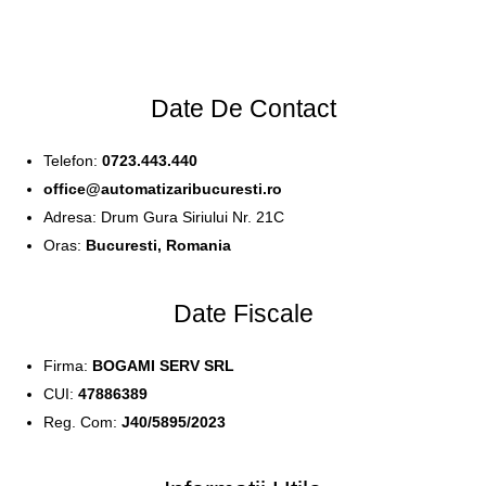
LOGIN
Date De Contact
Enter your username and password to login.
Telefon:
0723.443.440
office@automatizaribucuresti.ro
Adresa: Drum Gura Siriului Nr. 21C
Oras:
Bucuresti, Romania
Remember me
Login
Date Fiscale
Lost password?
Firma:
BOGAMI SERV SRL
CUI:
47886389
Reg. Com:
J40/5895/2023