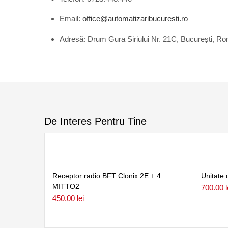
Email:
office@automatizaribucuresti.ro
Adresă: Drum Gura Siriului Nr. 21C, București, R
De Interes Pentru Tine
Receptor radio BFT Clonix 2E + 4
Unitate
MITTO2
700.00
l
450.00
lei