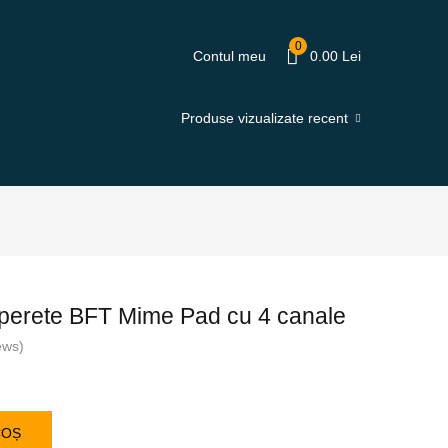
0
Contul meu
0.00
Lei
Produse vizualizate recent
perete BFT Mime Pad cu 4 canale
ews)
COȘ