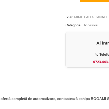
Telecomanda
de
perete
SKU:
MIME PAD 4 CANALE
BFT
Categorie:
Accesorii
Mime
Pad
cu
Ai înt
4
canale
📞
Telef
0723.443
 o ofertă completă de automatizare, contactează echipa BOGAMI