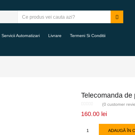
Servicii Automatizari
Livrare
Termeni Si Conditii
Telecomanda de 
(
0
customer revi
160.00
lei
Cantitate
ADAUGĂ ÎN 