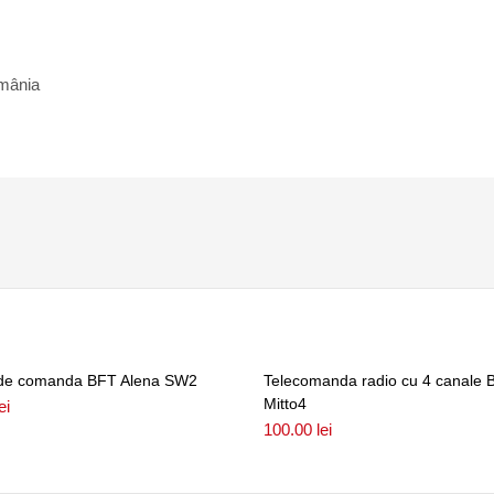
omânia
 de comanda BFT Alena SW2
Telecomanda radio cu 4 canale 
Mitto4
ei
100.00
lei