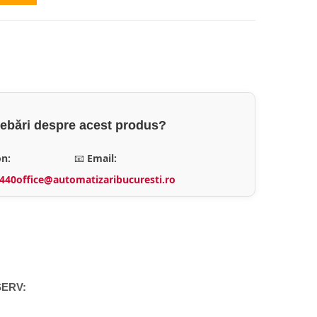
rebări despre acest produs?
on:
📧
Email:
.440
office@automatizaribucuresti.ro
 SERV: